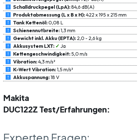
Schalldruckpegel (LpA):
84,6 dB(A)
Produktabmessung (L x B x H):
422 x 195 x 215 mm
Tank Kettenöl:
0,08 L
Schienennutbreite:
1,3 mm
Gewicht inkl. Akku (EPTA):
2,0 - 2,6 kg
Akkusystem LXT:
✓
Ja
Kettengeschwindigkeit:
5,0 m/s
Vibration:
4,3 m/s²
K-Wert Vibration:
1,5 m/s²
Akkuspannung:
18 V
Makita
DUC122Z Test/Erfahrungen:
Experten Fragen: