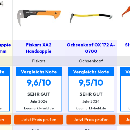
appie
Fiskars XA2
Ochsenkopf OX 172 A-
St
0mm
Handsappie
0700
Fiskars
Ochsenkopf
te
Vergleichs Note
Vergleichs Note
V
9,6/10
9,5/10
SEHR GUT
SEHR GUT
Jahr 2024
Jahr 2024
e
baumarkt-held.de
baumarkt-held.de
fen
Jetzt Preis prüfen
Jetzt Preis prüfen
Je