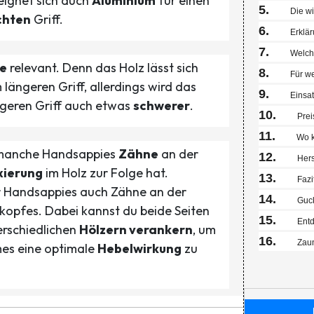
 eignet sich auch
Aluminium
für einen
5
Die wi
chten
Griff.
6
Erklä
7
Welche
e
relevant. Denn das Holz lässt sich
8
Für we
 längeren Griff, allerdings wird das
9
Einsa
geren Griff auch etwas
schwerer
.
10
Prei
11
Wo k
 manche Handsappies
Zähne
an der
12
Hers
xierung
im Holz zur Folge hat.
13
Fazi
 Handsappies auch Zähne an der
14
Guck
kopfes. Dabei kannst du beide Seiten
15
Entd
erschiedlichen
Hölzern verankern
, um
16
Zaun
es eine optimale
Hebelwirkung
zu