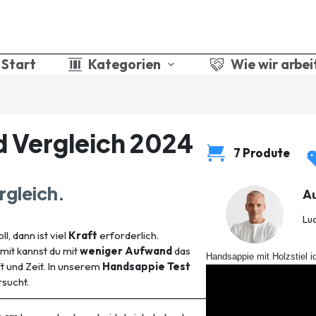
Start
Kategorien
Wie wir arbei
d Vergleich 2024
7 Produte
rgleich.
A
Lu
l, dann ist viel
Kraft
erforderlich.
mit kannst du mit
weniger Aufwand
das
Handsappie mit Holzstiel i
t und Zeit. In unserem
Handsappie Test
sucht.