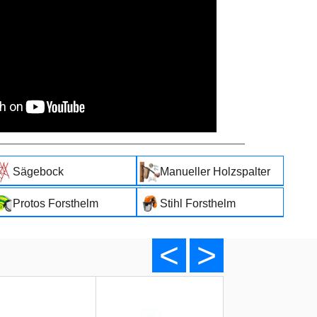
Sägebock
Manueller Holzspalter
Protos Forsthelm
Stihl Forsthelm
<
>