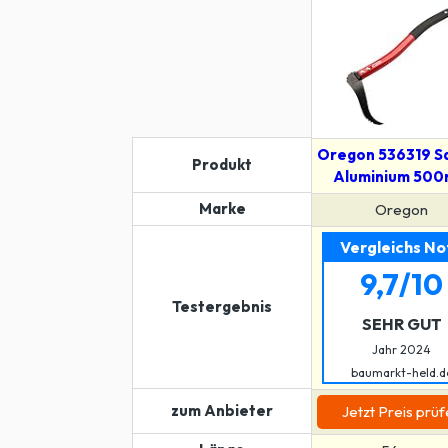
Oregon 536319 S
Produkt
Aluminium 50
Marke
Oregon
Vergleichs No
9,7/10
Testergebnis
SEHR GUT
Jahr 2024
baumarkt-held.d
zum Anbieter
Jetzt Preis prü