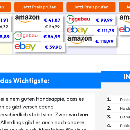
fen
Jetzt Preis prüfen
Jetzt Preis prüfen
Je
1,91
€ 41,87
€ 99,99
6,32
€ 54,99
€ 111,73
5,89
€ 54,99
€ 118,99
€ 59,90
I
 das Wichtigste:
 bei einem guten Handsappie, dass es
1
Das b
nn es gibt verschiedene
2
Handsa
terschiedlich stabil sind. Zwar wird
am
3
Die wi
Allerdings gibt es auch noch andere
4
Erklä