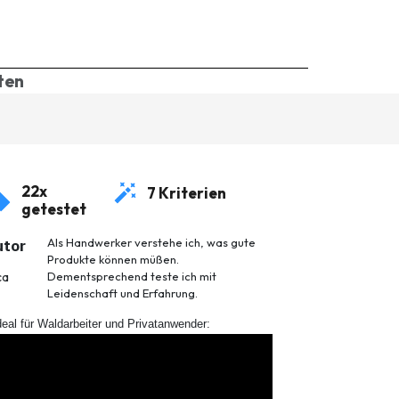
ten
22x
7 Kriterien
getestet
Als Handwerker verstehe ich, was gute
utor
Produkte können müßen.
ca
Dementsprechend teste ich mit
Leidenschaft und Erfahrung.
deal für Waldarbeiter und Privatanwender: