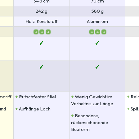
34,8 cm
70 cm
242 g
580 g
Holz, Kunststoff
Aluminium
✓
✓
✓
✓
+
+
+
mgriff
Rutschfester Stiel
Wenig Gewicht im
Rela
Verhältnis zur Länge
+
+
and
Aufhänge Loch
Spit
+
Besondere,
rückenschonende
Bauform