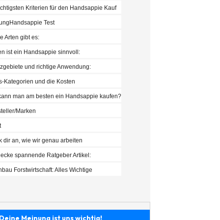
chtigsten Kriterien für den Handsappie Kauf
rungHandsappie Test
 Arten gibt es:
n ist ein Handsappie sinnvoll:
tzgebiete und richtige Anwendung:
s-Kategorien und die Kosten
ann man am besten ein Handsappie kaufen?
teller/Marken
t
 dir an, wie wir genau arbeiten
ecke spannende Ratgeber Artikel:
bau Forstwirtschaft: Alles Wichtige
Deine Meinung ist uns wichtig!