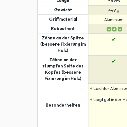
Länge
54 cm
Gewicht
449 g
Griffmaterial
Aluminium
Robustheit
Zähne an der Spitze
✓
(bessere Fixierung im
Holz)
Zähne an der
✓
stumpfen Seite des
Kopfes (bessere
Fixierung im Holz)
+
Leichter Aluminiu
+
Liegt gut in der H
Besonderheiten