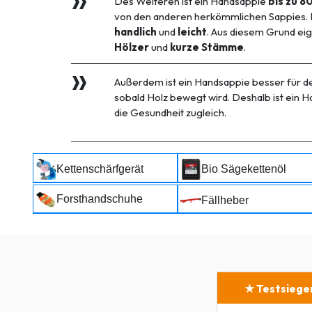
Des Weiteren ist ein Handsappie
bis zu 8
von den anderen herkömmlichen Sappies. D
handlich
und
leicht
. Aus diesem Grund eig
Hölzer
und
kurze Stämme
.
Außerdem ist ein Handsappie besser für 
sobald Holz bewegt wird. Deshalb ist ein 
die Gesundheit zugleich.
Kettenschärfgerät
Bio Sägekettenöl
Forsthandschuhe
Fällheber
★ Testsiege