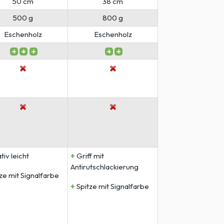
50 cm
38 cm
38 cm
500 g
800 g
930 g
Eschenholz
Eschenholz
Kunststoff-Fiber
+
+
tiv leicht
Griff mit
Signalfarbe
Antirutschlackierung
+
ze mit Signalfarbe
Kunststoff-Fiber
+
Spitze mit Signalfarbe
Stiel