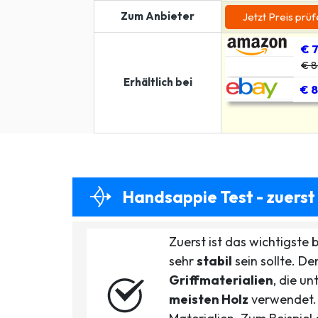
Zum Anbieter
Jetzt Preis prü
€ 7
€ 8
Erhältlich bei
€ 8
Handsappie Test - zuerst
Zuerst ist das wichtigste
sehr
stabil
sein sollte. De
Griffmaterialien
, die un
meisten Holz
verwendet. 