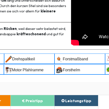
0 cm
lang und unterscheidet sich dadurch
urch den kurzen Stiel sind sie besonders
nen sie sich vor allem für
kleinere
den
Rücken
, weil dieser sehr belastet wird,
Handsappie
kräfteschonend
und gut für
Drehspaltkeil
Forstmaßband
Motor Pfahlramme
Forsthelm
r
€ Preistipp
✪ Leistungstipp