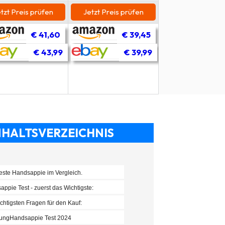
tzt Preis prüfen
Jetzt Preis prüfen
Jetzt Preis prü
€ 41,60
€ 39,45
€ 5
€ 43,99
€ 39,99
€ 
€ 7
NHALTSVERZEICHNIS
este Handsappie im Vergleich.
ppie Test - zuerst das Wichtigste:
chtigsten Fragen für den Kauf:
rungHandsappie Test 2024