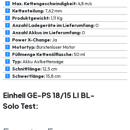
Max. Kettengeschwindigkeit:
4,8 m/s
Kettenteilung:
7,62 mm
Produktgewicht:
1,11 Kg
Anzahl Ladegeräte im Lieferumfang:
0
Anzahl Akkus im Lieferumfang:
0
Power X-Change:
Ja
Motortyp:
Bürstenloser Motor
Füllmenge Kettenölflasche:
50 ml
Typ:
Akku Astkettensäge
Schnittlänge:
12,5 cm
Schwertlänge:
15,8 cm
Einhell GE-PS 18/15 LI BL-
Solo Test: