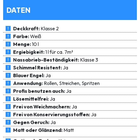
DATEN
Deckkraft:
Klasse 2
Farbe:
Weiß
Menge:
10 l
Ergiebigkeit:
1 l für ca. 7m²
Nassabrieb-Beständigkeit:
Klasse 3
Schimmel Resistent:
Ja
Blauer Engel:
Ja
Anwendung:
Rollen, Streichen, Spritzen
Profis benutzen auch:
Ja
Lösemittelfrei:
Ja
Frei von Weichmachern:
Ja
Frei von Konservierungsstoffen:
Ja
Gegen Geruch:
Ja
Matt oder Glänzend:
Matt