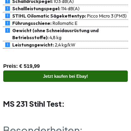
Schalldruckpegel:
103 dB(A)
Schallleistungspegel:
114 dB(A)
STIHL Oilomatic Sägekettentyp:
Picco Micro 3 (PM3)
Führungsschiene:
Rollomatic E
Gewicht (ohne Schneidausrüstung und
Betriebsstoffe):
4,8 kg
Leistungsgewicht:
2,4 kg/kW
Preis: € 519,99
Jetzt kaufen bei Ebay!
MS 231 Stihl Test:
Besonderheiten: