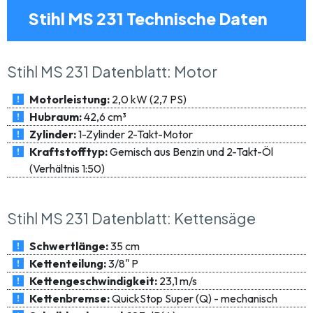
Stihl MS 231 Technische Daten
Stihl MS 231 Datenblatt: Motor
Motorleistung:
2,0 kW (2,7 PS)
Hubraum:
42,6 cm³
Zylinder:
1-Zylinder 2-Takt-Motor
Kraftstofftyp:
Gemisch aus Benzin und 2-Takt-Öl
(Verhältnis 1:50)
Stihl MS 231 Datenblatt: Kettensäge
Schwertlänge:
35 cm
Kettenteilung:
3/8" P
Kettengeschwindigkeit:
23,1 m/s
Kettenbremse:
QuickStop Super (Q) - mechanisch