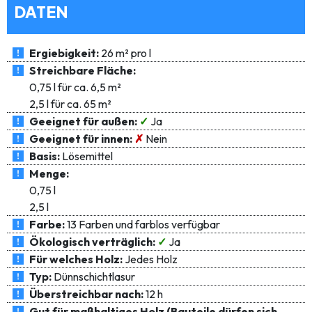
DATEN
Ergiebigkeit:
26 m² pro l
Streichbare Fläche:
0,75 l für ca. 6,5 m²
2,5 l für ca. 65 m²
Geeignet für außen:
✓
Ja
Geeignet für innen:
✗
Nein
Basis:
Lösemittel
Menge:
0,75 l
2,5 l
Farbe:
13 Farben und farblos verfügbar
Ökologisch verträglich:
✓
Ja
Für welches Holz:
Jedes Holz
Typ:
Dünnschichtlasur
Überstreichbar nach:
12 h
Gut für maßhaltiges Holz (Bauteile dürfen sich